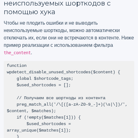
неиспользуемых шорткодов с
помощью хука
Чтобы не плодить ошибки и не выводить
неиспользуемые шорткоды, можно автоматически
отключать их, если они не встречаются в контенте. Ниже
пример реализации с использованием фильтра
.
the_content
function 
wpdetect_disable_unused_shortcodes($content) {

    global $shortcode_tags;

    $used_shortcodes = [];

    // Получаем все шорткоды из контента

    preg_match_all('/\[([a-zA-Z0-9_-]+)(\s|\])/', 
$content, $matches);

    if (!empty($matches[1])) {

        $used_shortcodes = 
array_unique($matches[1]);

    }
