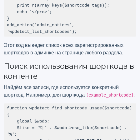
    print_r(array_keys($shortcode_tags));

    echo '</pre>';

}

add_action('admin_notices', 
'wpdetect_list_shortcodes');
Этот код выведет список всех зарегистрированных
шорткодов в админке на странице любого раздела.
Поиск использования шорткода в
контенте
Найдём все записи, где используется конкретный
шорткод. Например, для шорткода
:
[example_shortcode]
function wpdetect_find_shortcode_usage($shortcode) 
{

    global $wpdb;

    $like = '%[' . $wpdb->esc_like($shortcode) . 
'%';
