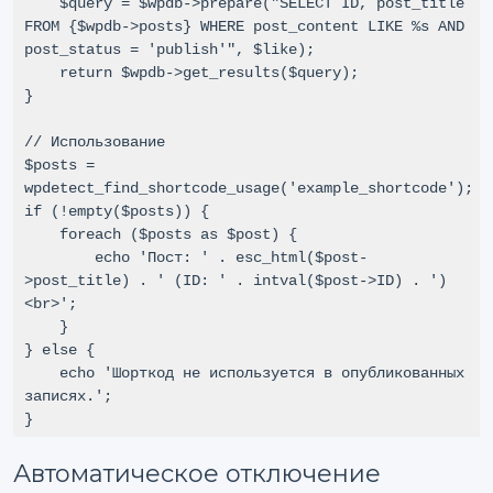
    $query = $wpdb->prepare("SELECT ID, post_title 
FROM {$wpdb->posts} WHERE post_content LIKE %s AND 
post_status = 'publish'", $like);

    return $wpdb->get_results($query);

}

// Использование

$posts = 
wpdetect_find_shortcode_usage('example_shortcode');

if (!empty($posts)) {

    foreach ($posts as $post) {

        echo 'Пост: ' . esc_html($post-
>post_title) . ' (ID: ' . intval($post->ID) . ')
<br>';

    }

} else {

    echo 'Шорткод не используется в опубликованных 
записях.';

}
Автоматическое отключение