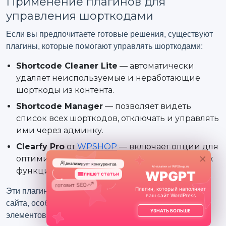
Применение плагинов для
управления шорткодами
Если вы предпочитаете готовые решения, существуют
плагины, которые помогают управлять шорткодами:
Shortcode Cleaner Lite
— автоматически
удаляет неиспользуемые и неработающие
шорткоды из контента.
Shortcode Manager
— позволяет видеть
список всех шорткодов, отключать и управлять
ими через админку.
Clearfy Pro
от
WPSHOP
— включает опции для
×
оптимизации и отключения неиспользуемых
анализирует конкурентов
AI-плагин от WPShop.ru
функций, в том числе шорткодов.
WPGPT
пишет статьи
готовит SEO
Плагин, который наполняет
Эти плагины могут значительно упростить поддержку
генерирует изображения
ваш сайт WordPress
сайта, особенно если на нём много устаревших
УЗНАТЬ БОЛЬШЕ
элементов.