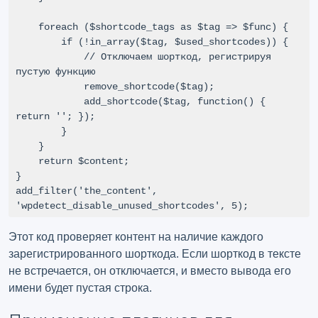
    foreach ($shortcode_tags as $tag => $func) {

        if (!in_array($tag, $used_shortcodes)) {

            // Отключаем шорткод, регистрируя 
пустую функцию

            remove_shortcode($tag);

            add_shortcode($tag, function() { 
return ''; });

        }

    }

    return $content;

}

add_filter('the_content', 
'wpdetect_disable_unused_shortcodes', 5);
Этот код проверяет контент на наличие каждого
зарегистрированного шорткода. Если шорткод в тексте
не встречается, он отключается, и вместо вывода его
имени будет пустая строка.