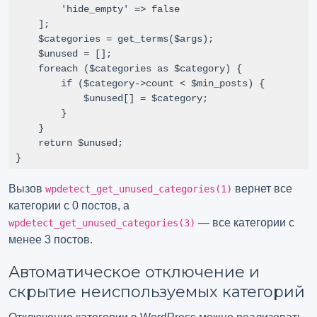
        'hide_empty' => false

    ];

    $categories = get_terms($args);

    $unused = [];

    foreach ($categories as $category) {

        if ($category->count < $min_posts) {

            $unused[] = $category;

        }

    }

    return $unused;

}
Вызов
вернет все
wpdetect_get_unused_categories(1)
категории с 0 постов, а
— все категории с
wpdetect_get_unused_categories(3)
менее 3 постов.
Автоматическое отключение и
скрытие неиспользуемых категорий