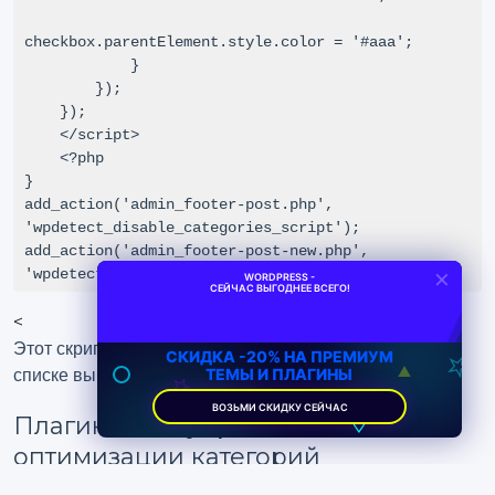
checkbox.parentElement.style.color = '#aaa';

            }

        });

    });

    </script>

    <?php

}

add_action('admin_footer-post.php', 
'wpdetect_disable_categories_script');

add_action('admin_footer-post-new.php', 
×
'wpdetect_disable_categories_script');
WORDPRESS -
СЕЙЧАС ВЫГОДНЕЕ ВСЕГО!
<
Этот скрипт сделает неиспользуемые категории в
СКИДКА -20% НА ПРЕМИУМ
ТЕМЫ И ПЛАГИНЫ
списке выбора недоступными для выбора.
ВОЗЬМИ СКИДКУ СЕЙЧАС
Плагины для управления и
оптимизации категорий