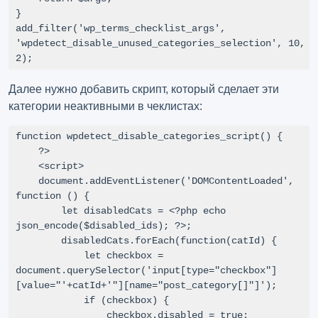
}

add_filter('wp_terms_checklist_args', 
'wpdetect_disable_unused_categories_selection', 10, 
2);
Далее нужно добавить скрипт, который сделает эти
категории неактивными в чеклистах:
function wpdetect_disable_categories_script() {

    ?>

    <script>

    document.addEventListener('DOMContentLoaded', 
function () {

        let disabledCats = <?php echo 
json_encode($disabled_ids); ?>;

        disabledCats.forEach(function(catId) {

            let checkbox = 
document.querySelector('input[type="checkbox"]
[value="'+catId+'"][name="post_category[]"]');

            if (checkbox) {

                checkbox.disabled = true;
