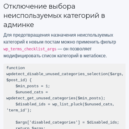
Отключение выбора
неиспользуемых категорий в
админке
Для предотвращения назначения неиспользуемых
категорий к новым постам можно применить фильтр
— он позволяет
wp_terms_checklist_args
модифицировать список категорий в метабоксе.
function 
wpdetect_disable_unused_categories_selection($args, 
$post_id) {

    $min_posts = 1;

    $unused_cats = 
wpdetect_get_unused_categories($min_posts);

    $disabled_ids = wp_list_pluck($unused_cats, 
'term_id');

    $args['disabled_categories'] = $disabled_ids;

    return $args;
