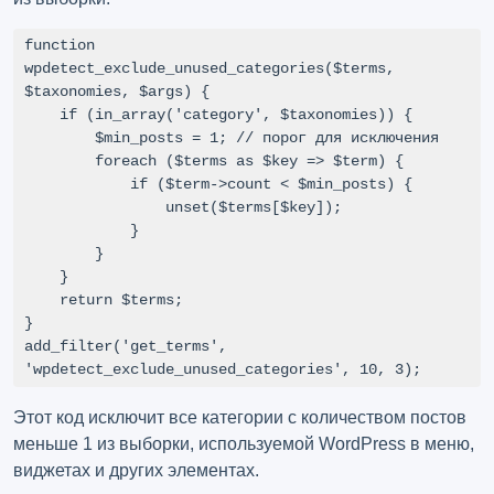
function 
wpdetect_exclude_unused_categories($terms, 
$taxonomies, $args) {

    if (in_array('category', $taxonomies)) {

        $min_posts = 1; // порог для исключения

        foreach ($terms as $key => $term) {

            if ($term->count < $min_posts) {

                unset($terms[$key]);

            }

        }

    }

    return $terms;

}

add_filter('get_terms', 
'wpdetect_exclude_unused_categories', 10, 3);
Этот код исключит все категории с количеством постов
меньше 1 из выборки, используемой WordPress в меню,
виджетах и других элементах.