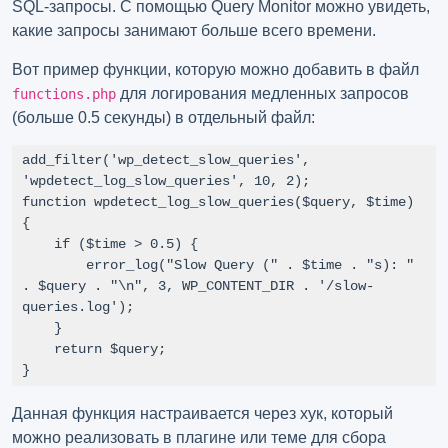
SQL-запросы. С помощью Query Monitor можно увидеть,
какие запросы занимают больше всего времени.
Вот пример функции, которую можно добавить в файл
для логирования медленных запросов
functions.php
(больше 0.5 секунды) в отдельный файл:
add_filter('wp_detect_slow_queries', 
'wpdetect_log_slow_queries', 10, 2);

function wpdetect_log_slow_queries($query, $time) 
{

    if ($time > 0.5) {

        error_log("Slow Query (" . $time . "s): " 
. $query . "\n", 3, WP_CONTENT_DIR . '/slow-
queries.log');

    }

    return $query;

}
Данная функция настраивается через хук, который
можно реализовать в плагине или теме для сбора