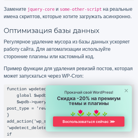
Замените
и
на реальные
jquery-core
some-other-script
имена скриптов, которые хотите загружать асинхронно.
Оптимизация базы данных
Регулярное удаление мусора из базы данных ускоряет
работу сайта. Для автоматизации используйте
сторонние плагины или кастомный код.
Пример функции для удаления ревизий постов, которая
может запускаться через WP-Cron:
×
function wpdetect_delete_post_revisions() {

Прокачай свой WordPress!
    global $wpdb;

Скидка -20% на премиум
    $wpdb->query("DELETE FROM $wpdb->posts WHERE 
темы и плагины
post_type = 'revision'");

}

add_action('wp_scheduled_delete_revisions', 
Воспользоваться сейчас ⋙
'wpdetect_delete_post_revisions');

if 