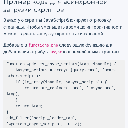
Пример кода для асинхронной
загрузки скриптов
Зачастую скрипты JavaScript блокируют отрисовку
страницы. Чтобы уменьшить время до интерактивности,
можно сделать загрузку скриптов асинхронной.
Добавьте в
следующую функцию для
functions.php
добавления атрибута
к определённым скриптам:
async
function wpdetect_async_scripts($tag, $handle) {

    $async_scripts = array('jquery-core', 'some-
other-script');

    if (in_array($handle, $async_scripts)) {

        return str_replace(' src', ' async src', 
$tag);

    }

    return $tag;

}

add_filter('script_loader_tag', 
'wpdetect_async_scripts', 10, 2);