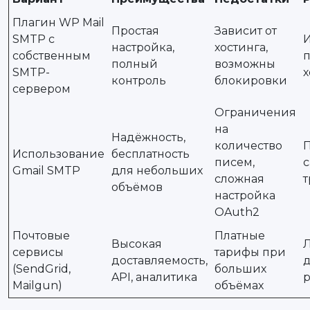
Плагин WP Mail
Простая
Зависит от
SMTP с
И
настройка,
хостинга,
собственным
полный
возможны
SMTP-
х
контроль
блокировки
сервером
Ограничения
на
Надёжность,
количество
П
Использование
бесплатность
писем,
с
Gmail SMTP
для небольших
сложная
объёмов
настройка
OAuth2
Почтовые
Платные
Высокая
сервисы
тарифы при
доставляемость,
д
(SendGrid,
больших
API, аналитика
Mailgun)
объёмах