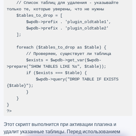
    // Список таблиц для удаления - указывайте 
только те, которые уверены, что не нужны

    $tables_to_drop = [

        $wpdb->prefix . 'plugin_oldtable1',

        $wpdb->prefix . 'plugin_oldtable2'

    ];

    foreach ($tables_to_drop as $table) {

        // Проверяем, существует ли таблица

        $exists = $wpdb->get_var($wpdb-
>prepare("SHOW TABLES LIKE %s", $table));

        if ($exists === $table) {

            $wpdb->query("DROP TABLE IF EXISTS 
{$table}");

        }

    }

}

?>
Этот скрипт выполнится при активации плагина и
удалит указанные таблицы. Перед использованием