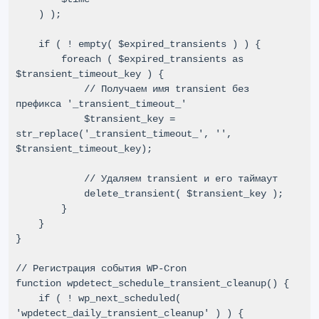
    ) );

    if ( ! empty( $expired_transients ) ) {

        foreach ( $expired_transients as 
$transient_timeout_key ) {

            // Получаем имя transient без 
префикса '_transient_timeout_'

            $transient_key = 
str_replace('_transient_timeout_', '', 
$transient_timeout_key);

            // Удаляем transient и его таймаут

            delete_transient( $transient_key );

        }

    }

}

// Регистрация события WP-Cron

function wpdetect_schedule_transient_cleanup() {

    if ( ! wp_next_scheduled( 
'wpdetect_daily_transient_cleanup' ) ) {
