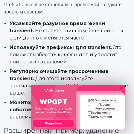
Чтобы transient не становились проблемой, следуйте
простым советам:
Указывайте разумное время жизни
transient.
Не ставьте слишком большой срок,
если данные меняются часто.
Используйте префиксы для transient.
Это
поможет избежать конфликтов и упростит
поиск нужных ключей.
Регулярно очищайте просроченные
transient.
Для этого используйте
автоматизацию через WP-Cron, как в примере
×
AI-плагин
выше.
WPGPT
SEO и мета-теги
Мониторьте transient через плагины или
Парсинг
Сам создает статьи для
конкурентов
собственные инструменты.
Это поможет
вашего сайта WordPress
Изображения
вовремя обнаружить накопление мусора.
Комментарии
Подробнее
Расширенный пример: удаление