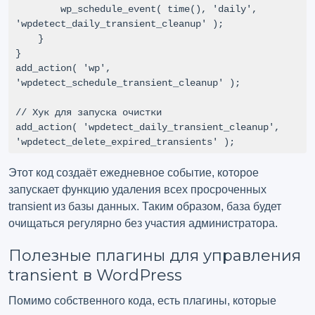
        wp_schedule_event( time(), 'daily', 
'wpdetect_daily_transient_cleanup' );

    }

}

add_action( 'wp', 
'wpdetect_schedule_transient_cleanup' );

// Хук для запуска очистки

add_action( 'wpdetect_daily_transient_cleanup', 
'wpdetect_delete_expired_transients' );
Этот код создаёт ежедневное событие, которое
запускает функцию удаления всех просроченных
transient из базы данных. Таким образом, база будет
очищаться регулярно без участия администратора.
Полезные плагины для управления
transient в WordPress
Помимо собственного кода, есть плагины, которые