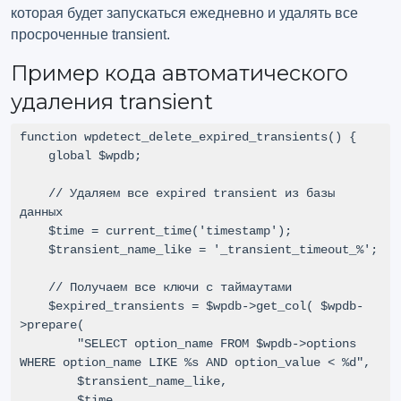
которая будет запускаться ежедневно и удалять все
просроченные transient.
Пример кода автоматического
удаления transient
function wpdetect_delete_expired_transients() {

    global $wpdb;

    // Удаляем все expired transient из базы 
данных

    $time = current_time('timestamp');

    $transient_name_like = '_transient_timeout_%';

    // Получаем все ключи с таймаутами

    $expired_transients = $wpdb->get_col( $wpdb-
>prepare(

        "SELECT option_name FROM $wpdb->options 
WHERE option_name LIKE %s AND option_value < %d",

        $transient_name_like,

        $time
