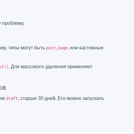
у проблему.
ер, типы могут быть
,
, или кастомные
post
page
. Для массового удаления применяют
st()
ов
сом
, старше 30 дней. Его можно запускать
draft