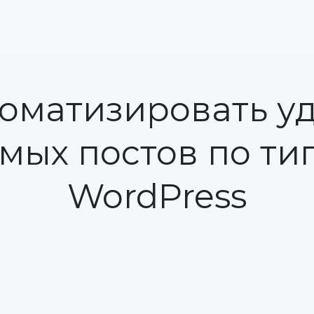
томатизировать у
ых постов по тип
WordPress