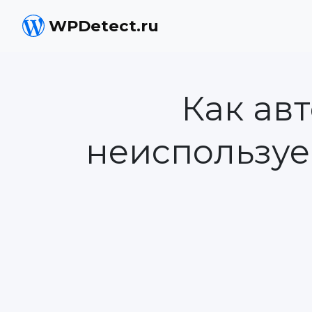
WPDetect.ru
Как ав
неиспользуем