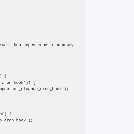
 {

() {
