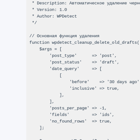
 * Description: Автоматическое удаление черновиков старше 30 дней.

 * Version: 1.0

 * Author: WPDetect

 */

// Основная функция удаления

function wpdetect_cleanup_delete_old_drafts()
    $args = [

        'post_type'      => 'post',

        'post_status'    => 'draft',

        'date_query'     => [

            [

                'before'    => '30 days ago',

                'inclusive' => true,

            ],

        ],

        'posts_per_page' => -1,

        'fields'         => 'ids',

        'no_found_rows'  => true,

    ];
