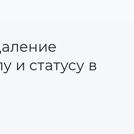
даление
у и статусу в