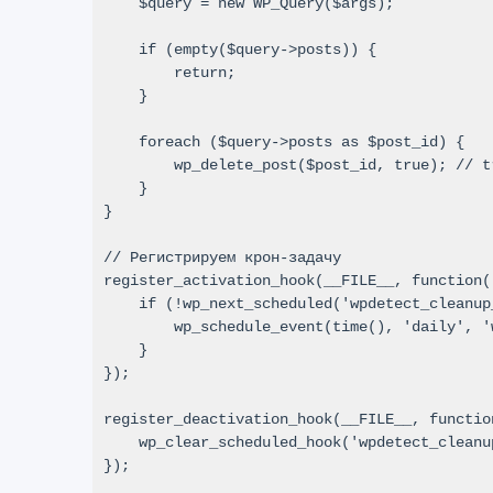
    $query = new WP_Query($args);

    if (empty($query->posts)) {

        return;

    }

    foreach ($query->posts as $post_id) {

        wp_delete_post($post_id, true); // true - без перемещения в корзину

    }

}

// Регистрируем крон-задачу

register_activation_hook(__FILE__, function()
    if (!wp_next_scheduled('wpdetect_cleanup_cron_hook')) {

        wp_schedule_event(time(), 'daily', 'wpdetect_cleanup_cron_hook');

    }

});

register_deactivation_hook(__FILE__, function
    wp_clear_scheduled_hook('wpdetect_cleanup_cron_hook');

});
