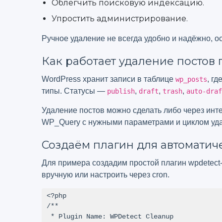
Облегчить поисковую индексацию.
Упростить администрирование.
Ручное удаление не всегда удобно и надёжно, о
Как работает удаление постов п
WordPress хранит записи в таблице
, г
wp_posts
типы. Статусы —
,
,
,
publish
draft
trash
auto-draf
Удаление постов можно сделать либо через ин
WP_Query с нужными параметрами и циклом уд
Создаём плагин для автоматич
Для примера создадим простой плагин wpdetect-
вручную или настроить через cron.
<?php

/**

 * Plugin Name: WPDetect Cleanup
