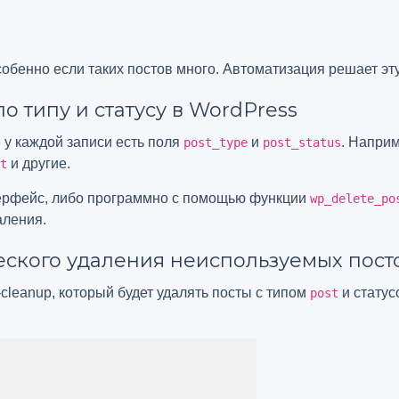
собенно если таких постов много. Автоматизация решает эт
о типу и статусу в WordPress
де у каждой записи есть поля
и
. Наприм
post_type
post_status
и другие.
t
терфейс, либо программно с помощью функции
wp_delete_po
аления.
еского удаления неиспользуемых пост
cleanup, который будет удалять посты с типом
и стату
post