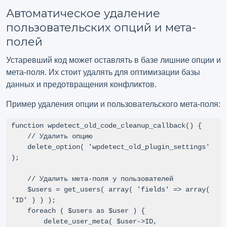
Автоматическое удаление
пользовательских опций и мета-
полей
Устаревший код может оставлять в базе лишние опции и
мета-поля. Их стоит удалять для оптимизации базы
данных и предотвращения конфликтов.
Пример удаления опции и пользовательского мета-поля:
function wpdetect_old_code_cleanup_callback() {

    // Удалить опцию

    delete_option( 'wpdetect_old_plugin_settings' 
);

    // Удалить мета-поля у пользователей

    $users = get_users( array( 'fields' => array( 
'ID' ) ) );

    foreach ( $users as $user ) {

        delete_user_meta( $user->ID, 