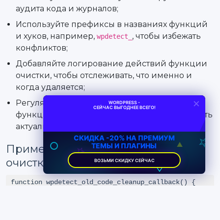
аудита кода и журналов;
Используйте префиксы в названиях функций
и хуков, например,
, чтобы избежать
wpdetect_
конфликтов;
Добавляйте логирование действий функции
очистки, чтобы отслеживать, что именно и
когда удаляется;
×
Регулярно обновляйте список устаревших
WORDPRESS -
СЕЙЧАС ВЫГОДНЕЕ ВСЕГО!
функций в коде очистки, чтобы поддерживать
актуальность.
СКИДКА -20% НА ПРЕМИУМ
ТЕМЫ И ПЛАГИНЫ
Пример расширенной функции
очистки с логированием
ВОЗЬМИ СКИДКУ СЕЙЧАС
function wpdetect_old_code_cleanup_callback() {

    $log = '';

    // Отключаем шорткод
