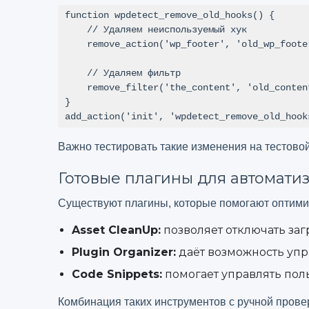
function wpdetect_remove_old_hooks() {

    // Удаляем неиспользуемый хук

    remove_action('wp_footer', 'old_wp_footer_function');

    // Удаляем фильтр

    remove_filter('the_content', 'old_content_filter');

}

add_action('init', 'wpdetect_remove_old_hook
Важно тестировать такие изменения на тестовой
Готовые плагины для автомати
Существуют плагины, которые помогают оптимиз
Asset CleanUp:
позволяет отключать заг
Plugin Organizer:
даёт возможность упра
Code Snippets:
помогает управлять пол
Комбинация таких инструментов с ручной провер