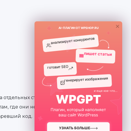
×
AI-ПЛАГИН ОТ WPSHOP.RU
анализирует конкурентов
пишет статьи
готовит SEO
генерирует изображения
и еще кое-что...
WPGPT
а отдельных страницах.
ам, где они не нужны.
Плагин, который наполняет
ваш сайт WordPress
аревший код.
УЗНАТЬ БОЛЬШЕ