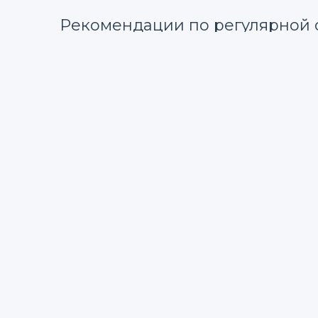
Рекомендации по регулярной 
Чтобы сайт не накапливал старый код, придерж
Перед установкой новых плагинов про
Регулярно проводите аудит кода и исп
Удаляйте неиспользуемые темы и плагин
Внедряйте систему контроля версий, ч
Такой подход поможет сохранить ваш WordPres
Как настроить автоматический сбор 
31.01.2026