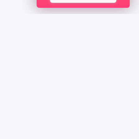
ионал.
при ошибках.