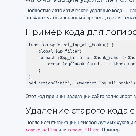
Полностью автоматическое удаление кода — сл
полуавтоматизированный процесс, где система 
Пример кода для логиро
function wpdetect_log_all_hooks() {

    global $wp_filter;

    foreach ($wp_filter as $hook_name => $hook) {

        error_log('Hook found: ' . $hook_name);

    }

}

add_action('init', 'wpdetect_log_all_hooks')
Этот код при инициализации сайта записывает в
Удаление старого кода 
После идентификации неиспользуемых хуков и ф
или
. Пример:
remove_action
remove_filter