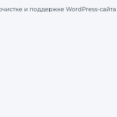
очистке и поддержке WordPress-сайта
ивайтесь следующих правил:
веряйте, не дублируют ли они существующий функц
ользуйте инструменты логирования.
ы, вместе с их кодом.
тобы отслеживать изменения и быстро откатываться 
s-сайт быстрым, безопасным и легко поддерживаемым.
и удаление логов в WordPress