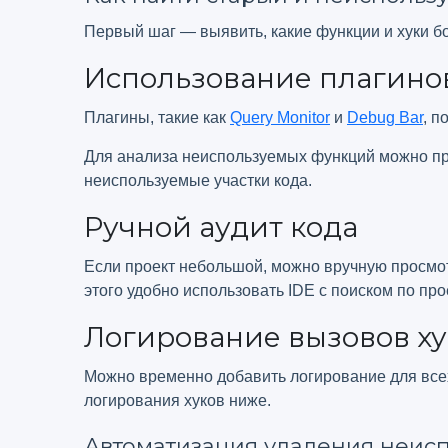
Первый шаг — выявить, какие функции и хуки б
Использование плагинов
Плагины, такие как
Query Monitor
и
Debug Bar
, п
Для анализа неиспользуемых функций можно п
неиспользуемые участки кода.
Ручной аудит кода
Если проект небольшой, можно вручную просмот
этого удобно использовать IDE с поиском по про
Логирование вызовов ху
Можно временно добавить логирование для всех 
логирования хуков ниже.
Автоматизация удаления неис