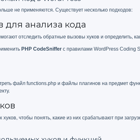
ольше не применяются. Существует несколько подходов:
 для анализа кода
омогают отследить обратные вызовы хуков и определить, как
рименить
PHP CodeSniffer
с правилами WordPress Coding S
реть файл functions.php и файлы плагинов на предмет функ
екту.
ков
хуков, чтобы понять, какие из них срабатывают при загрузк
пользуемых хуков и функций